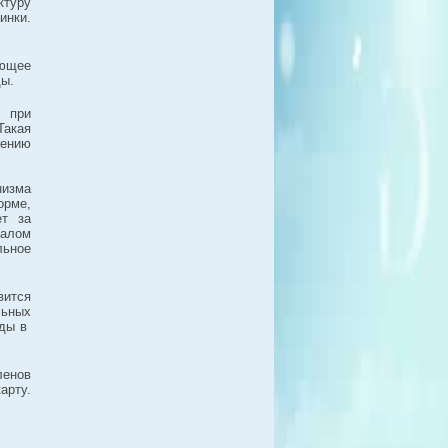
туру
инки.
ющее
ды.
- при
Такая
шению
изма
орме,
ет за
иалом
льное
ится
льных
оды в
ленов
арту.