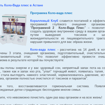
ть Коло-Вада плюс в Астане
Программа Коло-вада плюс
Коралловый Клуб
славится поэтапной и эффект
программой глубокого очищения организ
"
Программой 2
Коло-Вада Плю
с" – позволи
создать здоровую внутреннею среду в вашем орга
путем выведения токсинов и шла
жизнедеятельности из пищеварительного тракт
нарушая привычного для вас образа жизни.
Коло-вада плюс
- рассчитана на 14 дней, в ко
чены 3 этапа, очищения организма, подготовительный, очиститель
становительный этап. Что позволит эффективно провести очищ
низма в результате которой вы почувствуете:
 вы полны энергии и у вас здоровый сон, неприятный запах пота на с
, также как и запах изо рта, "упал" торчащий живот, появилась талия,
 стала выглядеть намного эластичней, нормализовалось давление, ис
ка, организм полностью очистился от токсинов и паразитов".
ее того, восстанавливаются гормональная система. Появля
ожданные детки страдающих бесплодием многие семьи.
ите, что невозможно почистить один раз ваш организм и на всю жизнь!