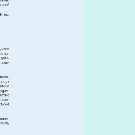
теле,
мире!
 Вада
уктов
яется
день
среди
века,
несут
ению
дрин
лотно
после
также
чения
чить