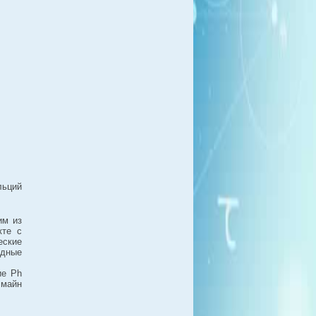
льций
им из
кте с
еские
едные
ие Ph
 майн