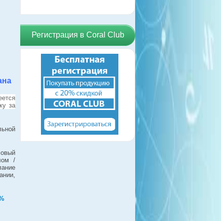
Регистрация в Coral Club
ана
еется
ку за
льной
ловый
лом /
лание
ании,
0%