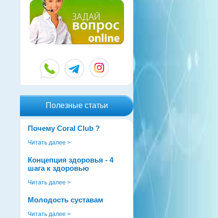
Полезные статьи
Почему Coral Club ?
Читать далее >
Концепция здоровья - 4
шага к здоровью
Читать далее >
Молодость суставам
Читать далее >