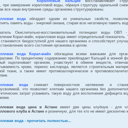
Коралловый кальций
восстанавливает струк
, при замерзании коралловой воды, образуя структуру идеальной снеж
как все наши внутренние среды организма структурированы.
алловая вода
обладает одним из уникальных свойств, позволя
лнять память воды - энергией океана, стирая всю негативную память во
затель Окислительно-восстановительный потенциал воды ОВП 
влении Корал-майн, коралловая вода имеет отрицательный показатель. 
 становится биодоступной для нашего организма и способствует улуч
сстановлению всего состояния организма в целом.
алловая вода Корал-майн
обогащена всеми важными для орган
ралами. По процентному содержанию преобладает Кальций в ионной ф
рый ощелачивает организм, учавствует в обмене веществ, отвеча
тываемость крови, перенос кислорода, является строительным матер
ной ткани, а также имеет противоаллергическое и противовоспалите
твие.
алловая вода
снижает поверхностное натяжение и станов
оусвояемой, что позволяет клеткам нашего организма без дополните
гетических затрат усваивать такую воду для восполнения дефицита в
низме.
алловая вода цена в Астане
имеет две цены клубную - для ч
ллового клуба в Астане
и розничную, для тех кто не имеет дисконтню к
лловая вода - прочитать полностью...