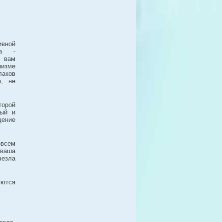
ивной
ма -
т вам
низме
ков
а, не
торой
ный и
ение
овсем
 ваша
чезла
ются