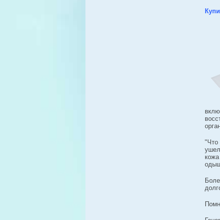
Купи
вклю
вос
орга
"Что
ушел
кожа
одыш
Бол
долг
Помн