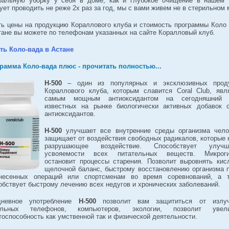
ральную уборку у себя в доме, как и глубокое очищение в нашем 
ует проводить не реже 2х раз за год, мы с вами живем не в стерильном 
ть цены на продукцию Кораллового клуба и стоимость программы Коло
тане вы можете по телефонам указанных на сайте Коралловый клуб.
ть Коло-вада в Астане
рамма Коло-вада плюс - прочитать полностью...
H-500
– один из популярных и эксклюзивных прод
Кораллового клуба, которым славится Coral Club, явл
самым мощным антиоксидантом на сегодняшний 
известных на рынке биологически активных добавок 
антиоксидантов.
H-500
улучшает все внутренние среды организма чело
защищает от воздействия свободных радикалов, которые 
разрушающее воздействие. Способствует улучш
усвояемости всех питательных веществ. Микроги
остановит процессы старения. Позволит выровнять кис
щелочной баланс, быстрому восстановлению организма 
несенных операций или спортсменам во время соревнований, а 
обствует быстрому лечению всех недугов и хронических заболеваний.
дневное употребление
H-500
позволит вам защититься от излу
ильных телефонов, компьютеров, экологии, позволит увели
тоспособность как умственной так и физической деятельности.