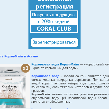
ть Корал-Майн в Астане
Коралловая вода Корал-Майн
— «коралловый ка
- фильтр карманный для воды».
Коралловая вода
- коралл санго - является одн
самых мощных природных сорбентов. При конта
водой коралл активно нейтрализует хлор, химич
консерванты, соли тяжелых металлов и другие вр
примеси.
Корал-Майн
меняет кислотно-щелочное равновес
ощелачивая воду. рН коралловой воды Корал
является слабощелочным.