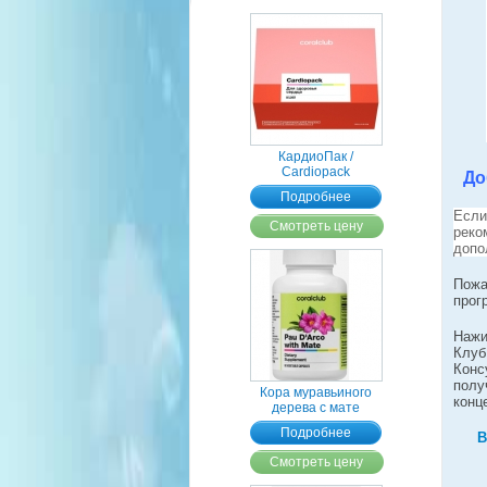
КардиоПак /
Cardiopack
До
Подробнее
Если
Смотреть цену
реко
допо
Пожа
прог
Нажи
Клуб
Конс
полу
Кора муравьиного
конц
дерева с матe
Подробнее
В
Смотреть цену