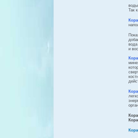
воды
Так 
Кор
напо
Пока
доба
вода
и во
Кор
мине
кото
свер
кост
дейс
Кор
легк
энер
орга
Кор
Кора
Кора