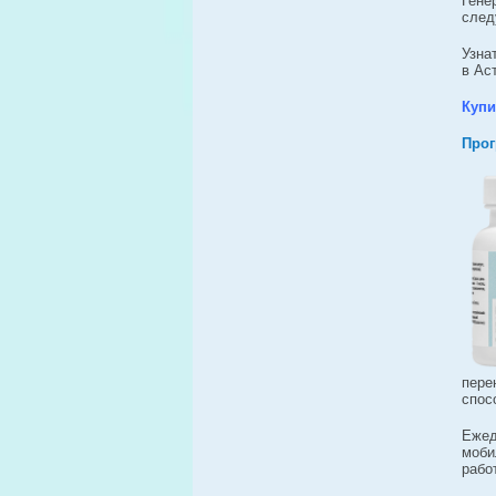
Гене
след
Узна
в Ас
Купи
Прог
пере
спос
Еже
моб
рабо