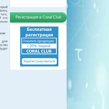
торый
лять
того,
Регистрация в Coral Club
И что
ельно
зом:
н для
ество
будет