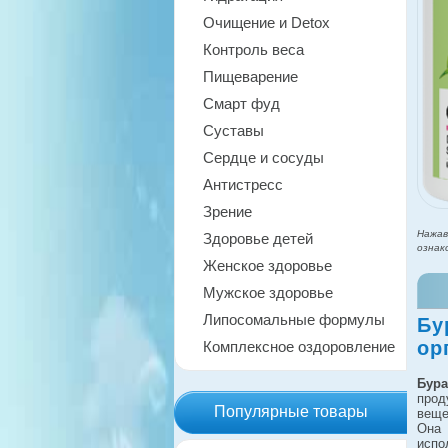
Очищение и Detox
Контроль веса
Пищеварение
Смарт фуд
Суставы
Сердце и сосуды
Антистресс
Зрение
Нажав
Здоровье детей
ознак
Женское здоровье
Мужское здоровье
Липосомальные формулы
Бу
ор
Комплексное оздоровление
Бур
прод
Популярные товары
веще
Она
испо