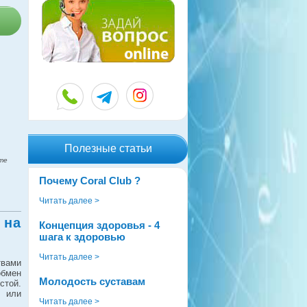
Полезные статьи
те
Почему Coral Club ?
Читать далее >
 на
Концепция здоровья - 4
шага к здоровью
Читать далее >
вами
обмен
Молодость суставам
стой.
 или
Читать далее >