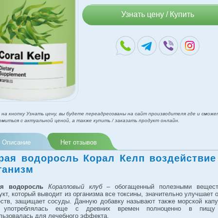
Узнать цену / Купить
 на кнопку Узнать цену, вы будете переадресованы на сайт производителя где и сможе
омиться с актуальной ценой, а также купить / заказать продукт онлайн.
Описание
Нет отзывов
рая водоросль Корал Келп воздействие
ганизм
ая водоросль
Коралловый клуб
– обогащенный полезными вещест
укт, который выводит из организма все токсины, значительно улучшает 
ств, защищает сосуды. Данную добавку называют также морской капу
 употреблялась еще с древних времен полноценно в пищу
льзовалась для лечебного эффекта.