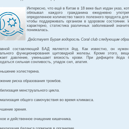
Интересно, что ещё в Китае в 18 веке был издан указ, ко
обязывал каждого гражданина ежедневно употреб
определенное количество такого полезного продукта для 
чтобы поддерживать организм в здоровом состоянии. 
характерно, статистика различных заболеваний значит
понижалась.
Действует Бурая водоросль Coral club следующим обра
авной составляющей БАД является йод. Как известно, он нуже
ального функционирования щитовидной железы. Кроме этого, вещ
жает давление, уменьшает вязкость крови. При дефиците йода 
юдаться сильная сонливость, упадок сил, апатия.
еньшение холестерина.
ижение риска образования тромбов.
абилизация менструального цикла.
рмализация общего самочувствия во время климакса.
учшение зрения.
гкое и действенное очищение кишечника.
рмализация баланса гормонов в организме.