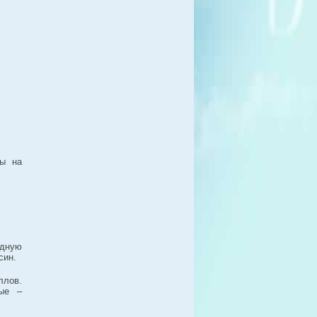
ны на
идную
син.
ллов.
ные –