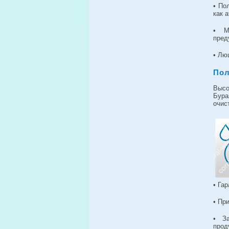
• По
как 
• М
пред
• Лю
Пол
Высо
Бура
очис
• Га
• Пр
• З
прод