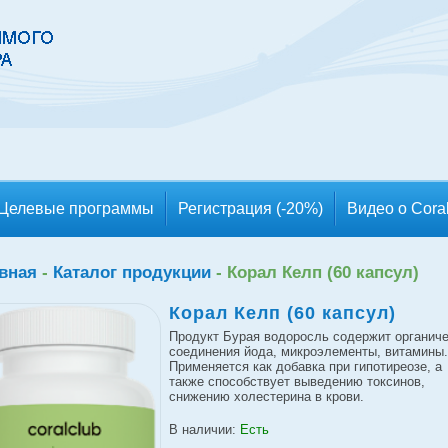
Целевые программы
Регистрация (-20%)
Видео о Cora
вная
-
Каталог продукции
-
Корал Келп (60 капсул)
Корал Келп (60 капсул)
Продукт Бурая водоросль содержит органич
соединения йода, микроэлементы, витамины.
Применяется как добавка при гипотиреозе, а
также способствует выведению токсинов,
снижению холестерина в крови.
В наличии:
Есть