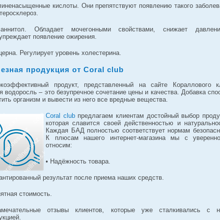
линенасыщенные кислоты. Они препятствуют появлению такого заболев
атеросклероз.
аннитол. Обладает мочегонными свойствами, снижает давлен
упреждает появление ожирения.
церна. Регулирует уровень холестерина.
езная продукция от Coral club
коэффективный продукт, представленный на сайте Кораллового к
я водоросль – это безупречное сочетание цены и качества. Добавка спо
тить организм и вывести из него все вредные вещества.
Coral club
предлагаем клиентам достойный выбор проду
которая славится своей действенностью и натурально
Каждая БАД полностью соответствует нормам безопасн
К плюсам нашего интернет-магазина мы с уверенн
относим:
• Надёжность товара.
рантированный результат после приема наших средств.
иятная стоимость.
амечательные отзывы клиентов, которые уже сталкивались с н
укцией.