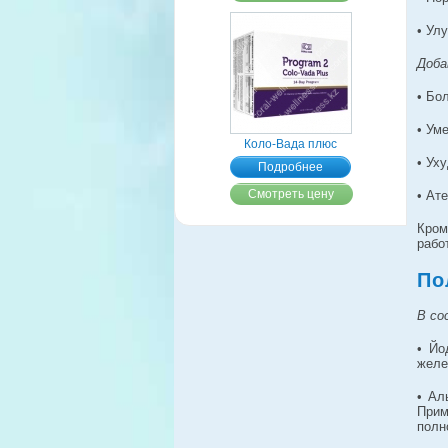
• Ул
Доба
• Бо
• Ум
Коло-Вада плюс
• Ух
Подробнее
Смотреть цену
• Ат
Кром
рабо
По
В со
• Йо
желе
• Ал
Прим
полн