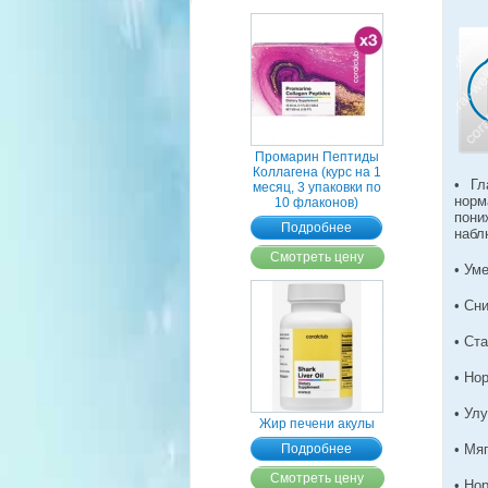
Промарин Пептиды
Коллагена (курс на 1
• Гл
месяц, 3 упаковки по
норм
10 флаконов)
пони
Подробнее
набл
Смотреть цену
• Ум
• Сн
• Ст
• Но
• Ул
Жир печени акулы
Подробнее
• Мя
Смотреть цену
• Но