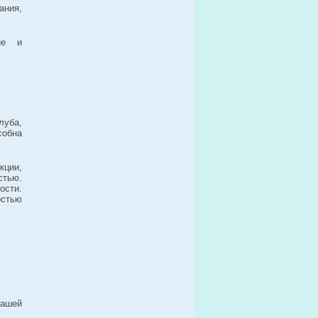
ания,
ие и
луба,
собна
кции,
стью.
ости.
остью
ашей