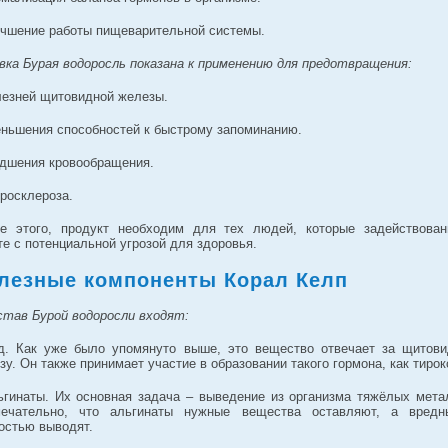
учшение работы пищеварительной системы.
вка Бурая водоросль показана к применению для предотвращения:
лезней щитовидной железы.
еньшения способностей к быстрому запоминанию.
удшения кровообращения.
еросклероза.
е этого, продукт необходим для тех людей, которые задействова
те с потенциальной угрозой для здоровья.
лезные компоненты Корал Келп
став Бурой водоросли входят:
д. Как уже было упомянуто выше, это вещество отвечает за щитов
зу. Он также принимает участие в образовании такого гормона, как тирок
ьгинаты. Их основная задача – выведение из организма тяжёлых мета
ечательно, что альгинаты нужные вещества оставляют, а вред
остью выводят.