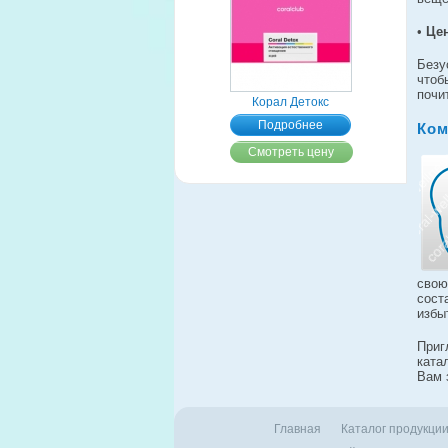
•
Це
Безу
чтоб
почи
Корал Детокс
Подробнее
Ком
Смотреть цену
свою
сост
избы
Приг
ката
Вам 
Главная
Каталог продукци