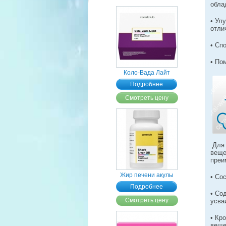
обла
• Ул
отли
• Сп
• По
Коло-Вада Лайт
Подробнее
Смотреть цену
Для 
вещ
преи
Жир печени акулы
• Со
Подробнее
• Со
Смотреть цену
усва
• Кр
веще