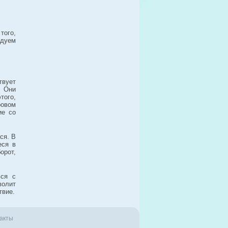
того,
ндуем
твует
 Они
того,
овом
ие со
ся. В
еся в
орот,
ься с
волит
твие.
акты