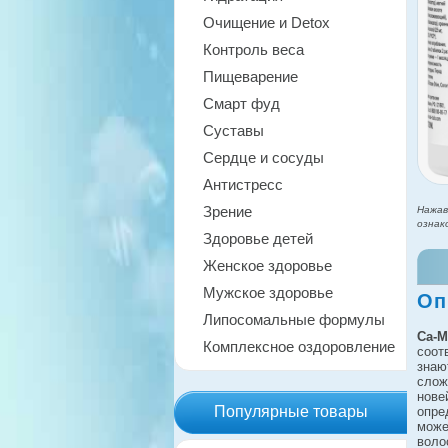
Очищение и Detox
Контроль веса
Пищеварение
Смарт фуд
Суставы
Сердце и сосуды
Антистресс
Зрение
Нажав
ознак
Здоровье детей
Женское здоровье
Мужское здоровье
Оп
Липосомальные формулы
Ca-M
Комплексное оздоровление
соот
знаю
сло
нове
Популярные товары
опре
може
воло