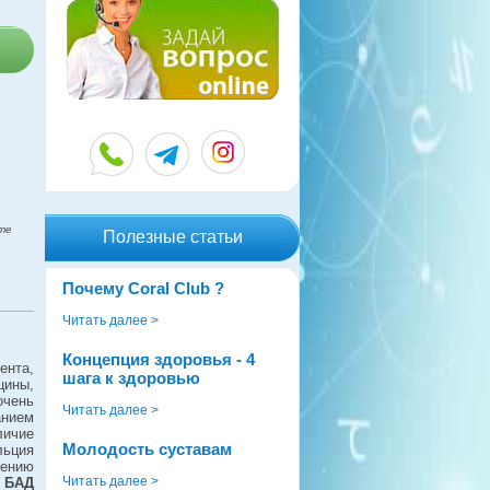
те
Полезные статьи
Почему Coral Club ?
Читать далее >
Концепция здоровья - 4
ента,
шага к здоровью
цины,
очень
Читать далее >
анием
личие
Молодость суставам
льция
дению
Читать далее >
.
БАД