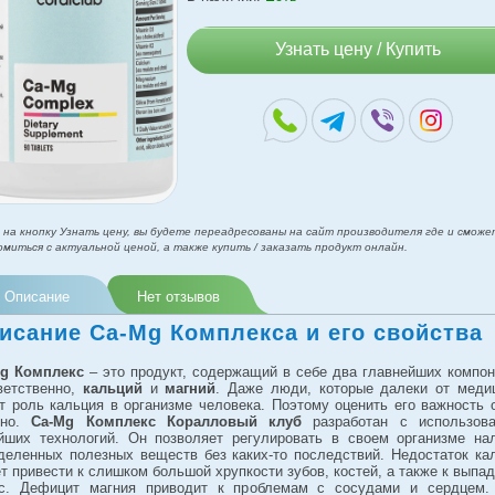
Узнать цену / Купить
 на кнопку Узнать цену, вы будете переадресованы на сайт производителя где и сможе
омиться с актуальной ценой, а также купить / заказать продукт онлайн.
Описание
Нет отзывов
исание Ca-Mg Комплекса и его свойства
g Комплекс
– это продукт, содержащий в себе два главнейших компон
ветственно,
кальций
и
магний
. Даже люди, которые далеки от меди
т роль кальция в организме человека. Поэтому оценить его важность 
жно.
Ca-Mg Комплекс Коралловый клуб
разработан с использов
йших технологий. Он позволяет регулировать в своем организме на
деленных полезных веществ без каких-то последствий. Недостаток ка
т привести к слишком большой хрупкости зубов, костей, а также к выпа
с. Дефицит магния приводит к проблемам с сосудами и сердцем