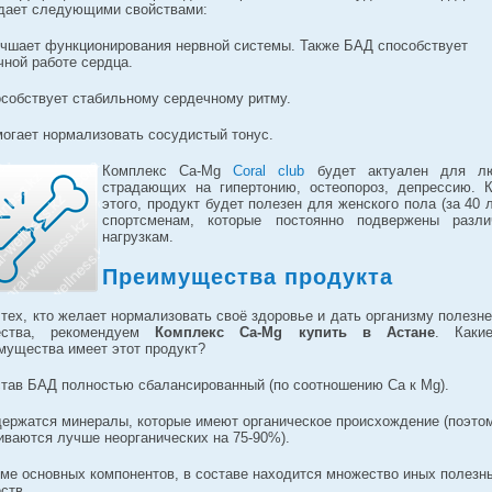
дает следующими свойствами:
учшает функционирования нервной системы. Также БАД способствует
чной работе сердца.
особствует стабильному сердечному ритму.
могает нормализовать сосудистый тонус.
Комплекс Ca-Mg
Coral club
будет актуален для лю
страдающих на гипертонию, остеопороз, депрессию. 
этого, продукт будет полезен для женского пола (за 40 л
спортсменам, которые постоянно подвержены разл
нагрузкам.
Преимущества продукта
тех, кто желает нормализовать своё здоровье и дать организму полезн
ества, рекомендуем
Комплекс Ca-Mg купить в Астане
. Каки
мущества имеет этот продукт?
став БАД полностью сбалансированный (по соотношению Ca к Mg).
держатся минералы, которые имеют органическое происхождение (поэто
иваются лучше неорганических на 75-90%).
оме основных компонентов, в составе находится множество иных полезн
ств.