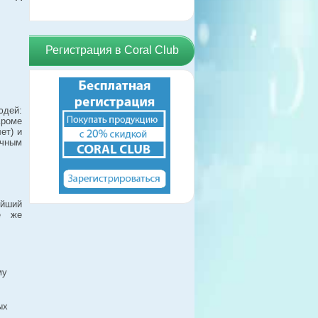
Регистрация в Coral Club
дей:
Кроме
ет) и
ичным
ейший
е же
му
ых