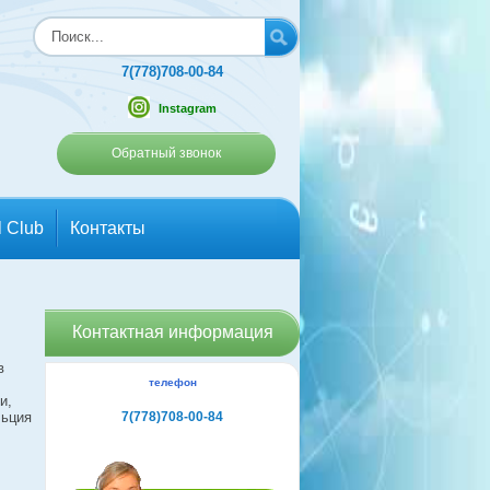
7(778)708-00-84
Instagram
Обратный звонок
l Club
Контакты
Контактная информация
в
телефон
и,
льция
7(778)708-00-84