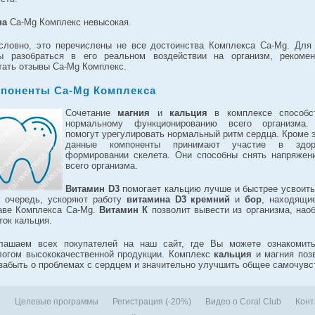
на
Ca-Mg Комплекс невысокая.
словно, это перечислены не все достоинства Комплекса Ca-Mg. Для 
ы разобраться в его реальном воздействии на организм, рекоме
тать отзывы Ca-Mg Комплекс.
поненты Ca-Mg Комплекса
Сочетание
магния
и
кальция
в комплексе способс
нормальному функционированию всего организма.
помогут урегулировать нормальный ритм сердца. Кроме э
данные компоненты принимают участие в здор
формировании скелета. Они способны снять напряжен
всего организма.
Витамин D3
помогает кальцию лучше и быстрее усвоить
 очередь, ускоряют работу
витамина D3
кремний
и
бор
, находящи
аве Комплекса Ca-Mg.
Витамин
К
позволит вывести из организма, наоб
ток кальция.
лашаем всех покупателей на наш сайт, где Вы можете ознакомит
логом высококачественной продукции. Комплекс
кальция
и магния поз
забыть о проблемах с сердцем и значительно улучшить общее самочувс
и
Целевые программы
Регистрация (-20%)
Видео о Coral Club
Конт