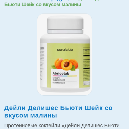
Бьюти Шейк со вкусом малины
Дейли Делишес Бьюти Шейк со
вкусом малины
Протеиновые коктейли «Дейли Делишес Бьюти