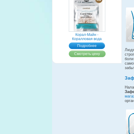
Корал-Майн -
Коралловая вода
Подробнее
Людя
Смотреть цену
стро
бол
само
забы
Заф
Нал
Заф
мага
орга