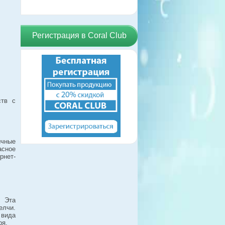
Регистрация в Coral Club
ств с
ичные
асное
рнет-
. Эта
елчи.
 вида
ря.