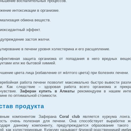
еньшение воспалительных процессов.
ижение интоксикации в организме.
рмализация обмена веществ.
тиоксидантный эффект.
едупреждение застоя желчи.
гулирование в печени уровня холестерина и его расщепление.
фективная защита организма от попадания в него вредных веще
уктами или же бытовой химией.
учшение цвета лица (избавление от жёлтого цвета) при болезнях печени.
еребойная работа печени позволит максимально быстро вывести разл
и. Как следствие – здоровая работа всего организма и прекр
чувствие.
Заферан купить в Алматы
рекомендуем в нашем инте
зине по оптимальной стоимости.
став продукта
овным компонентом Заферана
Coral club
является куркума лонга
ость очень полезная для печени. Она способствует выработке ж
одаря данному компоненту, предупреждается образование такого
ей, как холестериновые. Куркуму называют близкой родственницей имби