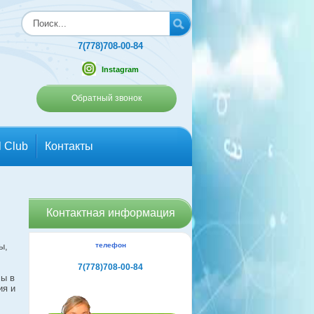
7(778)708-00-84
Instagram
Обратный звонок
l Club
Контакты
Контактная информация
ы,
телефон
7(778)708-00-84
сы в
ия и