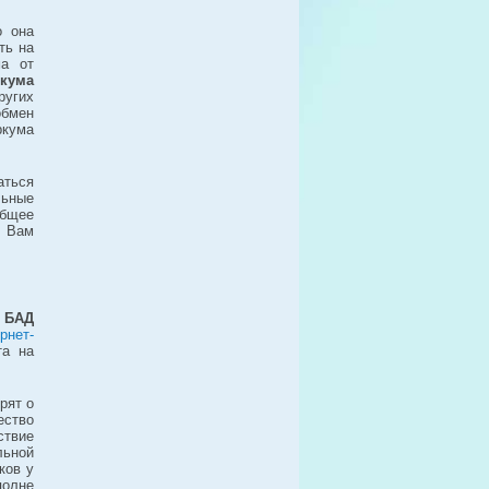
о она
ть на
ма от
ркума
ругих
обмен
ркума
аться
льные
бщее
т Вам
й
БАД
рнет-
та на
рят о
ество
ствие
льной
ков у
олне