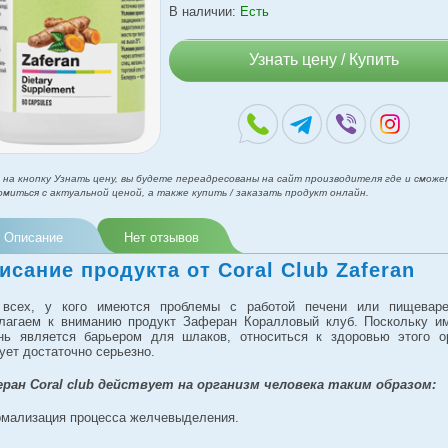
В наличии:
Есть
Узнать цену / Купить
 на кнопку Узнать цену, вы будете переадресованы на сайт производителя где и сможе
омиться с актуальной ценой, а также купить / заказать продукт онлайн.
Описание
Нет отзывов
исание продукта от Coral Club Zaferan
всех, у кого имеются проблемы с работой печени или пищевар
лагаем к вниманию продукт Заферан Коралловый клуб. Поскольку и
нь является барьером для шлаков, относиться к здоровью этого о
ует достаточно серьезно.
ран Coral club действует на организм человека таким образом:
рмализация процесса желчевыделения.