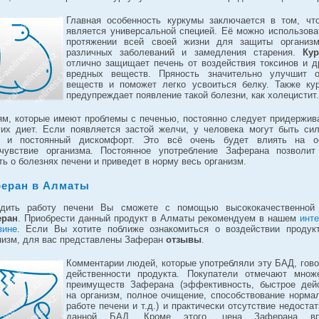
Главная особенность куркумы заключается в том, чт
является универсальной специей. Её можно использова
протяжении всей своей жизни для защиты организ
различных заболеваний и замедления старения.
Ку
отлично защищает печень от воздействия токсинов и д
вредных веществ. Пряность значительно улучшит 
веществ и поможет легко усвоиться белку. Также ку
предупреждает появление такой болезни, как холецистит.
м, которые имеют проблемы с печенью, постоянно следует придержив
гих диет. Если появляется застой желчи, у человека могут быть си
и и постоянный дискомфорт. Это всё очень будет влиять на о
чувствие организма. Постоянное употребление Заферана позволи
ть о болезнях печени и приведет в норму весь организм.
еран в Алматы
адить работу печени Вы сможете с помощью высококачественно
еран
. Приобрести данный продукт в Алматы рекомендуем в нашем
инте
зине
. Если Вы хотите поближе ознакомиться о воздействии продук
низм, для вас представлены Заферан
отзывы
.
Комментарии людей, которые употребляли эту БАД, гово
действенности продукта. Покупатели отмечают множ
преимуществ Заферана (эффективность, быстрое дей
на организм, полное очищение, способствование норма
работе печени и т.д.) и практически отсутствие недостат
данной БАД. Кроме этого, цена Заферана вп