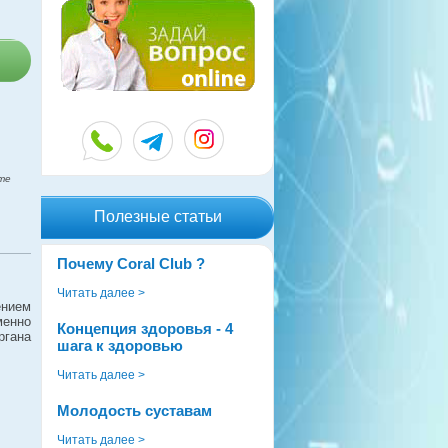
те
Полезные статьи
Почему Coral Club ?
Читать далее >
ением
менно
Концепция здоровья - 4
ргана
шага к здоровью
Читать далее >
Молодость суставам
Читать далее >