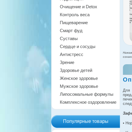
Очищение и Detox
Контроль веса
Пищеварение
Смарт фуд
Суставы
Сердце и сосуды
Нажав
Антистресс
ознак
Зрение
Здоровье детей
Женское здоровье
Оп
Мужское здоровье
Для 
Липосомальные формулы
пред
пече
Комплексное оздоровление
след
Зафе
Популярные товары
• Но